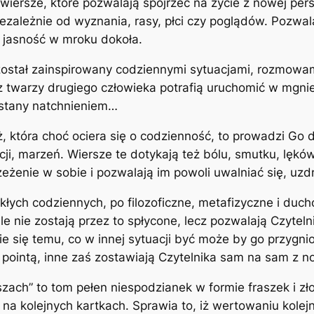
To wiersze, które pozwalają spojrzeć na życie z nowej p
ezależnie od wyznania, rasy, płci czy poglądów. Pozwal
ć jasność w mroku dokoła.
 został zainspirowany codziennymi sytuacjami, rozmowam
z twarzy drugiego człowieka potrafią uruchomić w mgni
 stany natchnieniem…
, która choć ociera się o codzienność, to prowadzi Go
ji, marzeń. Wiersze te dotykają też bólu, smutku, lęków
zeżenie w sobie i pozwalają im powoli uwalniać się, u
kłych codziennych, po filozoficzne, metafizyczne i du
le nie zostają przez to spłycone, lecz pozwalają Czytel
e się temu, co w innej sytuacji być może by go przygnio
ointą, inne zaś zostawiają Czytelnika sam na sam z n
rszach” to tom pełen niespodzianek w formie fraszek i zł
yje na kolejnych kartkach. Sprawia to, iż wertowaniu kol