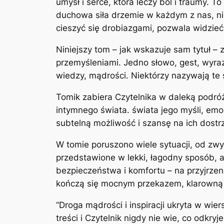
umysł i serce, która leczy ból i traumy. 
duchowa siła drzemie w każdym z nas, ni
cieszyć się drobiazgami, pozwala widzie
Niniejszy tom – jak wskazuje sam tytuł –
przemyśleniami. Jedno słowo, gest, wyra
wiedzy, mądrości. Niektórzy nazywają te
Tomik zabiera Czytelnika w daleką podróż
intymnego świata. świata jego myśli, emoc
subtelną możliwość i szansę na ich dostr
W tomie poruszono wiele sytuacji, od zwy
przedstawione w lekki, łagodny sposób, a
bezpieczeństwa i komfortu – na przyjrzeni
kończą się mocnym przekazem, klarowną p
“Droga mądrości i inspiracji ukryta w wie
treści i Czytelnik nigdy nie wie, co odkr