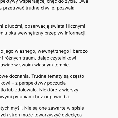
erspektywy wspierającej chęć do życia. Owa
a przetrwać trudne chwile, pozwala
i z ludźmi, obserwacją świata i licznymi
eniu oka wewnętrzny przepływ informacji,
 do jego własnego, wewnętrznego i bardzo
 i różnych traum, dając czytelnikowi
zdrawiać w swoim własnym tempie.
chowe doznania. Trudne tematy są często
nikowi – z perspektywy poczucia
tło lub zdołowało. Niektóre z wierszy
owymi pytaniami bez odpowiedzi.
otych myśli. Nie są one zawarte w spisie
ejnych stron może towarzyszyć dziecięca