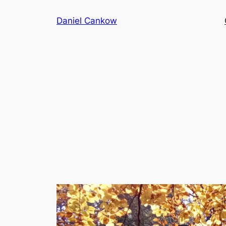
Przejdź
Daniel Cankow
do
treści