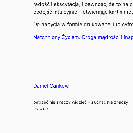
radość i ekscytacja, i pewność, że to na 
podejść intuicyjnie – otwierając kartki me
Do nabycia w formie drukowanej lub cyf
Natchniony Życiem. Droga mądrości i insp
Daniel Cankow
patrzeć nie znaczy widzieć – słuchać nie znaczy
słyszeć