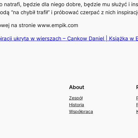
co natrafi, będzie dla niego dobre, będzie mu służyć i 
todą “na chybił trafił” i próbować czerpać z nich inspir
rowej na stronie www.empik.com
iracji ukryta w wierszach – Cankow Daniel | Książka w 
About
Zespół
Historia
Współpraca